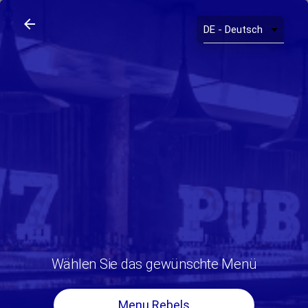
arrow_back
search
home
arrow_back
Wählen Sie das gewünschte Menü
Menu Rebels